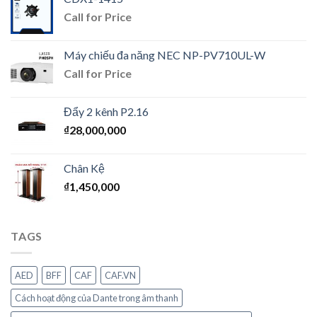
Call for Price
Máy chiếu đa năng NEC NP-PV710UL-W
Call for Price
Đẩy 2 kênh P2.16
₫
28,000,000
Chân Kệ
₫
1,450,000
TAGS
AED
BFF
CAF
CAF.VN
Cách hoạt động của Dante trong âm thanh