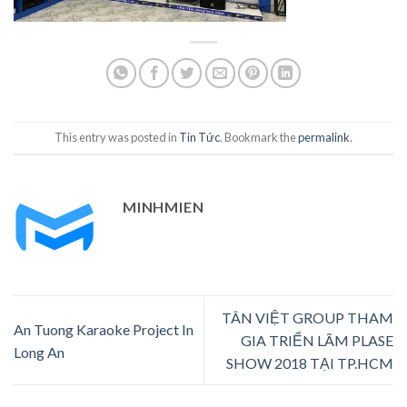
This entry was posted in
Tin Tức
. Bookmark the
permalink
.
MINHMIEN
TÂN VIỆT GROUP THAM
An Tuong Karaoke Project In
GIA TRIỂN LÃM PLASE
Long An
SHOW 2018 TẠI TP.HCM