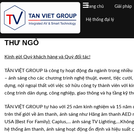
Trang chủ
Giải pháp
Hệ thống đại lý
THƯ NGỎ
Kính gửi Quý khách hàng và Quý đối tác!
TÂN VIỆT GROUP là công ty hoạt động đa ngành trong nhiều lĩ
– ánh sáng cho các chương trình nghệ thuật, event, tiệc cưới, 
dựng, nội ngoại thất với việc sở hữu công ty thành viên với 
công trình dân dụng, công nghiệp, giao thông và hạ tầng kỹ 
TÂN VIỆT GROUP tự hào với 25 năm kinh nghiệm và 15 năm điề
trên thế giới về âm thanh, ánh sáng như Hãng âm thanh AE
USA (Best For Family); Caplus,… ánh sáng TV Lighting,…Không c
hệ thống âm thanh, ánh sáng hoạt động ổn định và hiệu suất c