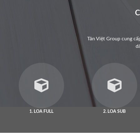
C
Tân Việt Group cung cấ
dà
1. LOA FULL
2. LOA SUB