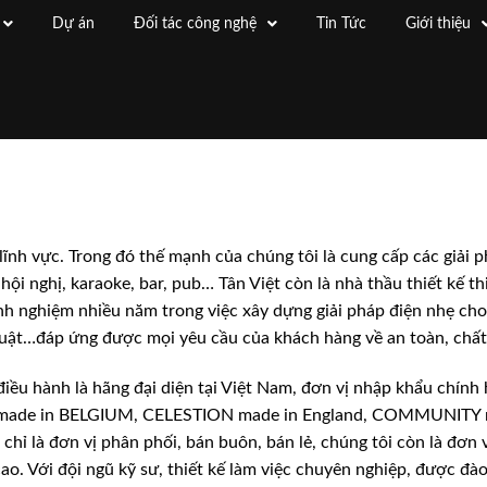
Dự án
Đối tác công nghệ
Tin Tức
Giới thiệu
nh vực. Trong đó thế mạnh của chúng tôi là cung cấp các giải 
hội nghị, karaoke, bar, pub… Tân Việt còn là nhà thầu thiết kế t
kinh nghiệm nhiều năm trong việc xây dựng giải pháp điện nhẹ ch
thuật…đáp ứng được mọi yêu cầu của khách hàng về an toàn, chất
u hành là hãng đại diện tại Việt Nam, đơn vị nhập khẩu chính 
D made in BELGIUM, CELESTION made in England, COMMUNITY ma
hỉ là đơn vị phân phối, bán buôn, bán lẻ, chúng tôi còn là đơn 
ao. Với đội ngũ kỹ sư, thiết kế làm việc chuyên nghiệp, được đà