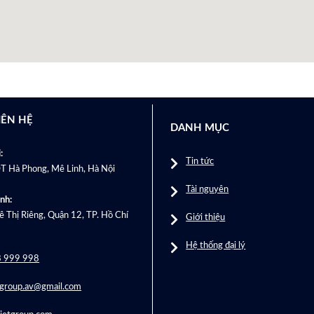
IÊN HỆ
DANH MỤC
:
Tin tức
T Hà Phong, Mê Linh, Hà Nội
Tài nguyên
nh:
 Thị Riêng, Quận 12, TP. Hồ Chí
Giới thiệu
Hệ thống đại lý
 999 998
tgroup.av@gmail.com