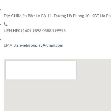
ĐỊA CHỈ
Miền Bắc: Lô B8-11, Đường Hà Phong 10, KĐT Hà Pho
LIÊN HỆ
091609 9898|0588.999998
EMAIL
tanvietgroup.av@gmail.com