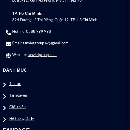
Lô B8-11, KĐT Hà Phong, Mê Linh, Hà Nội
TP. Hồ Chí Minh:
324 Đường Lê Thị Riêng, Quận 12, TP. Hồ Chí Minh
Hotline:
0588 999 998
Email:
tanvietgroup.av@gmail.com
Website:
tanvietgroup.com
DANH MỤC
Tin tức
Tài nguyên
Giới thiệu
Hệ thống đại lý