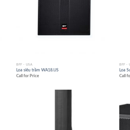
BFF - USA
BFF - 
Loa siêu trầm WA18.US
Loa S
Call for Price
Call f