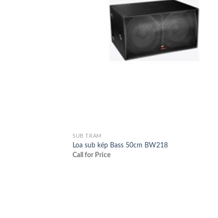
SUB TRẦM
Loa sub kép Bass 50cm BW218
Call for Price