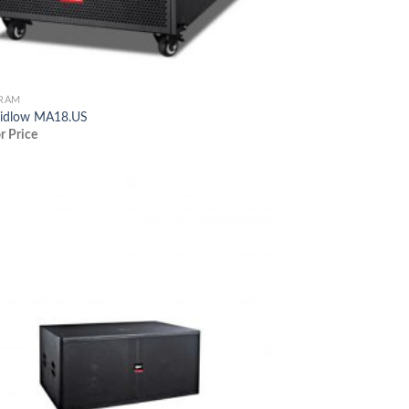
TRẦM
midlow MA18.US
or Price