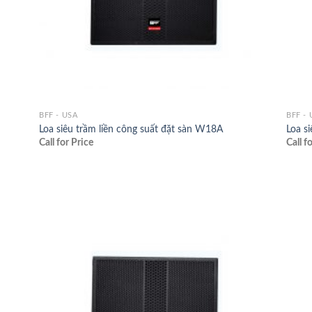
BFF - USA
BFF - 
Loa siêu trầm liền công suất đặt sàn W18A
Loa s
Call for Price
Call f