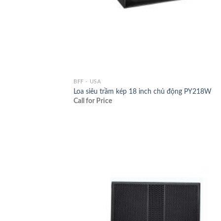
BFF - USA
Loa siêu trầm kép 18 inch chủ động PY218W
Call for Price