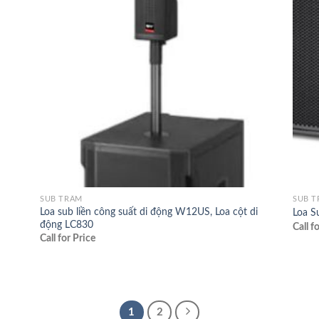
SUB TRẦM
SUB 
Loa sub liền công suất di động W12US, Loa cột di
Loa 
động LC830
Call f
Call for Price
1
2