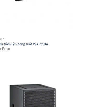
USA
iêu trầm liền công suất WAL218A
or Price