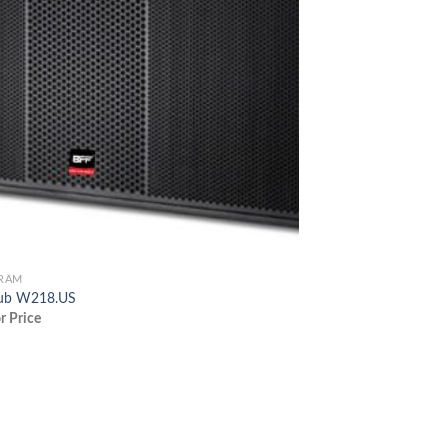
TRẦM
Sub W218.US
or Price