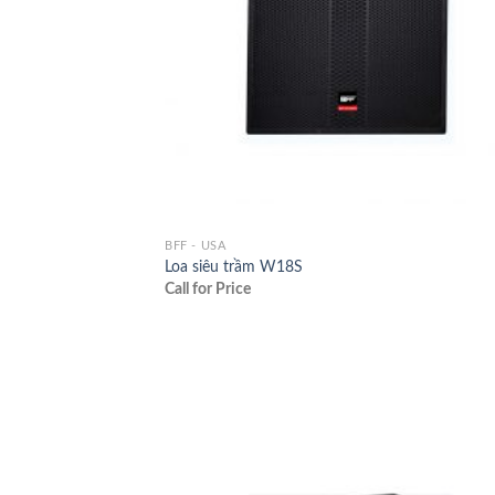
BFF - USA
Loa siêu trầm W18S
Call for Price