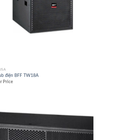
USA
ub điện BFF TW18A
or Price