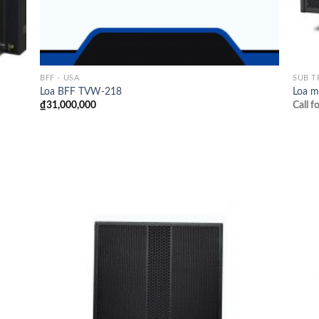
BFF - USA
SUB 
Loa BFF TVW-218
Loa 
₫
31,000,000
Call f