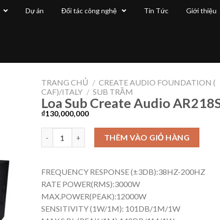
Dự án
Đối tác công nghệ
Tin Tức
Giới thiệu
TRANG CHỦ
/
CREATE AUDIO FOUNDATION (
CAF)/ITALY
/
SUB TRẦM
Loa Sub Create Audio AR218
₫
130,000,000
THÊM VÀO GIỎ HÀNG
FREQUENCY RESPONSE (±3DB):38HZ-200HZ
RATE POWER(RMS):3000W
MAX.POWER(PEAK):12000W
SENSITIVITY (1W/1M): 101DB/1M/1W