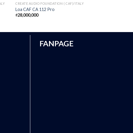
ALY
CREATE AUDIO FOUNDATION ( CAF)/ITALY
Loa CAF CA 112 Pro
₫
28,000,000
FANPAGE