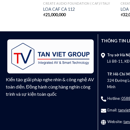
CREATE AUDIO FOUNDATION ( CAF)/ITALY
CREAT
LOA CAF CA 112
LOA 
₫
21,000,000
₫
32,
THÔNG TIN L
Trụ sở Hà Nộ
Lô B8-11, KĐ
TP. Hồ Chí M
Kiến tạo giải pháp nghe nhìn & công nghệ AV
324 Đường Lê
toàn diện. Đồng hành cùng hàng nghìn công
Minh
trình và sự kiện toàn quốc
Hotline:
0588
Email:
tanvie
Website:
tan