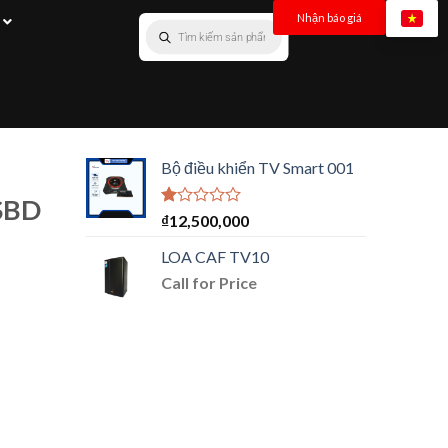
Nhận báo giá
Bộ điều khiển TV Smart 001
SBD
Được
₫
12,500,000
xếp
hạng
LOA CAF TV10
1.00
Call for Price
5
sao