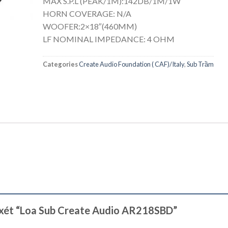
MAX S.P.L (PEAK/1M):142DB/1M/1W
HORN COVERAGE: N/A
WOOFER:2×18″(460MM)
LF NOMINAL IMPEDANCE: 4 OHM
Categories
Create Audio Foundation ( CAF)/Italy
,
Sub Trầm
n xét “Loa Sub Create Audio AR218SBD”