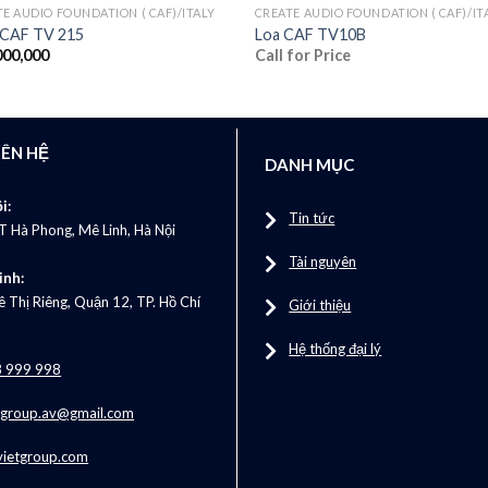
E AUDIO FOUNDATION ( CAF)/ITALY
CREATE AUDIO FOUNDATION ( CAF)/IT
CAF TV 215
Loa CAF TV10B
000,000
Call for Price
IÊN HỆ
DANH MỤC
i:
Tin tức
T Hà Phong, Mê Linh, Hà Nội
Tài nguyên
inh:
 Thị Riêng, Quận 12, TP. Hồ Chí
Giới thiệu
Hệ thống đại lý
 999 998
tgroup.av@gmail.com
vietgroup.com