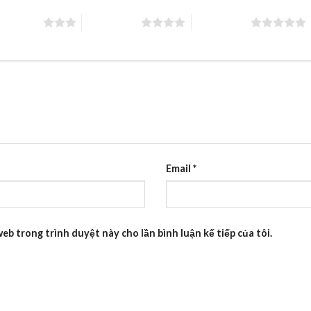
rên 5 sao
4 trên 5 sao
5 trên 5 sao
Email
*
web trong trình duyệt này cho lần bình luận kế tiếp của tôi.