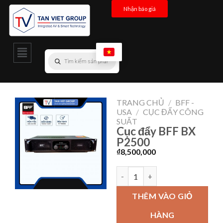
Nhận báo giá
TRANG CHỦ
/
BFF -
USA
/
CỤC ĐẨY CÔNG
SUẤT
Cục đẩy BFF BX
P2500
₫
8,500,000
THÊM VÀO GIỎ
HÀNG