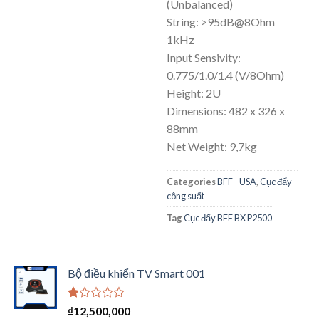
(Unbalanced)
String: >95dB@8Ohm
1kHz
Input Sensivity:
0.775/1.0/1.4 (V/8Ohm)
Height: 2U
Dimensions: 482 x 326 x
88mm
Net Weight: 9,7kg
Categories
BFF - USA
,
Cục đẩy
công suất
Tag
Cục đẩy BFF BX P2500
Bộ điều khiển TV Smart 001
Được
₫
12,500,000