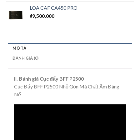
xếp
hạng
LOA CAF CA450 PRO
1.00
₫
9,500,000
5
sao
MÔ TẢ
ĐÁNH GIÁ (0)
II. Đánh giá Cục đẩy BFF P2500
Cục Đẩy BFF P2500 Nhỏ Gọn Mà Chất Âm Đáng
Nể