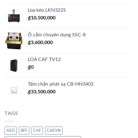
Loa kéo LKN322S
₫
10,500,000
Ổ cắm chuyên dụng SSC-8
₫
3,600,000
LOA CAF TV12
₫
0
Tấm chắn phát xạ CB-HN3402
₫
33,500,000
TAGS
AED
BFF
CAF
CAF.VN