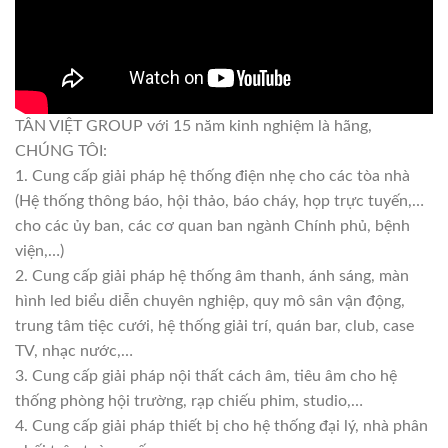
TÂN VIỆT GROUP với 15 năm kinh nghiệm là hãng,
CHÚNG TÔI:
1. Cung cấp giải pháp hệ thống điện nhẹ cho các tòa nhà
(Hệ thống thông báo, hội thảo, báo cháy, họp trực tuyến,…
cho các ủy ban, các cơ quan ban ngành Chính phủ, bệnh
viện,…)
2. Cung cấp giải pháp hệ thống âm thanh, ánh sáng, màn
hình led biểu diễn chuyên nghiệp, quy mô sân vận động,
trung tâm tiệc cưới, hệ thống giải trí, quán bar, club, case
TV, nhạc nước,…
3. Cung cấp giải pháp nội thất cách âm, tiêu âm cho hệ
thống phòng hội trường, rạp chiếu phim, studio,…
4. Cung cấp giải pháp thiết bị cho hệ thống đại lý, nhà phân