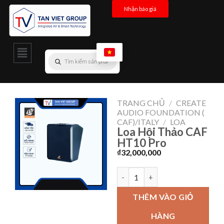
Nhận báo giá
TRANG CHỦ
/
CREATE
AUDIO FOUNDATION (
CAF)/ITALY
/
LOA
Loa Hội Thảo CAF
HT10 Pro
₫
32,000,000
THÊM VÀO GIỎ
HÀNG