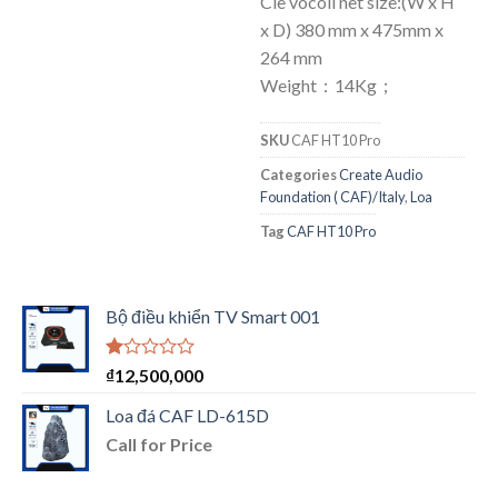
Cie vocoil net size:(W x H
x D) 380 mm x 475mm x
264 mm
Weight：14Kg；
SKU
CAF HT10 Pro
Categories
Create Audio
Foundation ( CAF)/Italy
,
Loa
Tag
CAF HT10 Pro
Bộ điều khiển TV Smart 001
Được
₫
12,500,000
xếp
hạng
Loa đá CAF LD-615D
1.00
Call for Price
5
sao