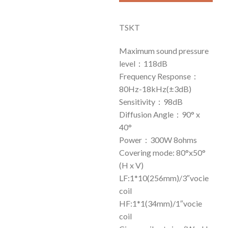
TSKT
Maximum sound pressure
level：118dB
Frequency Response：
80Hz-18kHz(±3dB)
Sensitivity：98dB
Diffusion Angle：90° x
40°
Power：300W 8ohms
Covering mode: 80°x50°
(H x V)
LF:1*10(256mm)/3″vocie
coil
HF:1*1(34mm)/1″vocie
coil