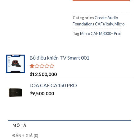
Categories
Create Audio
Foundation ( CAF)/Italy
,
Micro
Tag
Micro CAF M3000+ Pro i
Bộ điều khiển TV Smart 001
Được
₫
12,500,000
xếp
hạng
LOA CAF CA450 PRO
1.00
₫
9,500,000
5
sao
MÔ TẢ
ĐÁNH GIÁ (0)