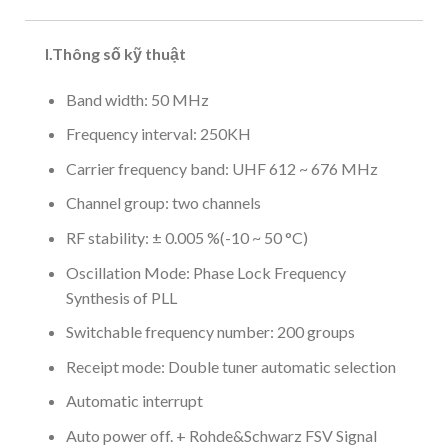
I.Thông số kỹ thuật
Band width: 50 MHz
Frequency interval: 250KH
Carrier frequency band: UHF 612 ~ 676 MHz
Channel group: two channels
RF stability: ± 0.005 %(-10 ~ 50 °C)
Oscillation Mode: Phase Lock Frequency
Synthesis of PLL
Switchable frequency number: 200 groups
Receipt mode: Double tuner automatic selection
Automatic interrupt
Auto power off. + Rohde&Schwarz FSV Signal