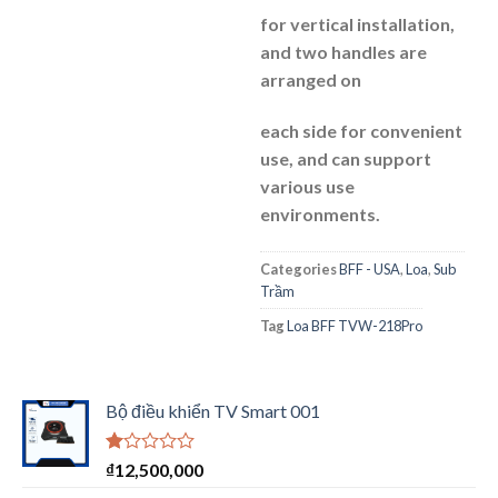
for vertical installation,
and two handles are
arranged on
each side for convenient
use, and can support
various use
environments.
Categories
BFF - USA
,
Loa
,
Sub
Trầm
Tag
Loa BFF TVW-218Pro
Bộ điều khiển TV Smart 001
Được
₫
12,500,000
xếp