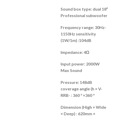
Sound box type: dual 18”
Professional subwoofer
Frequency range: 30Hz-
1150Hz sensitivity
(1W/1m) :
104dB
Impedance: 4Ω
Input power: 2000W
Max Sound
Pressure: 148dB
coverage angle (h × V-
RRB- : 360 ° ×
360 °
Dimension (High × Wide
× Deep) : 620mm ×