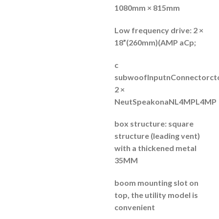
1080mm
× 815mm
Low frequency drive: 2 ×
18”(260mm)(AMP aCp;
c
subwoofInputnConnectorcto
2 ×
NeutSpeakonaNL4MPL4MP
box structure: square
structure (leading vent)
with a thickened metal
35MM
boom mounting slot on
top, the utility model is
convenient