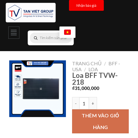
Nhận báo giá
TRANG CHỦ
/
BFF -
USA
/
LOA
Loa BFF TVW-
218
₫
31,000,000
THÊM VÀO GIỎ
HÀNG