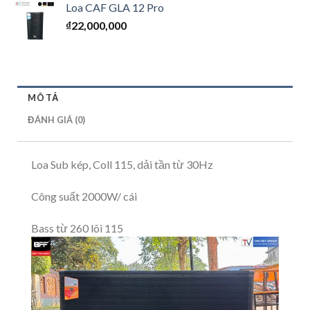
hạng
Loa CAF GLA 12 Pro
1.00
₫
22,000,000
5
sao
MÔ TẢ
ĐÁNH GIÁ (0)
Loa Sub kép, Coll 115, dải tần từ 30Hz
Công suất 2000W/ cái
Bass từ 260 lõi 115