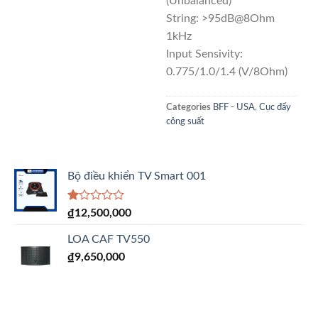
(Unbalanced)
String: >95dB@8Ohm
1kHz
Input Sensivity:
0.775/1.0/1.4 (V/8Ohm)
Categories
BFF - USA
,
Cục đẩy
công suất
Bộ điều khiển TV Smart 001
Được
₫
12,500,000
xếp
hạng
LOA CAF TV550
1.00
5
₫
9,650,000
sao