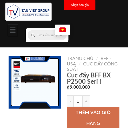
Nhận báo giá
TRANG CHỦ
/
BFF -
USA
/
CỤC ĐẨY CÔNG
SUẤT
Cục đẩy BFF BX
P2500 Seri i
₫
9,000,000
THÊM VÀO GIỎ
HÀNG