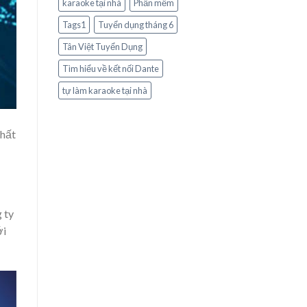
karaoke tại nhà
Phần mềm
Tags1
Tuyển dụng tháng 6
Tân Việt Tuyển Dụng
Tìm hiểu về kết nối Dante
tự làm karaoke tại nhà
chất
g ty
ới