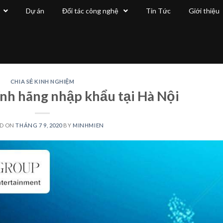
Dự án
Đối tác công nghệ
Tin Tức
Giới thiệu
CHIA SẺ KINH NGHIỆM
ính hãng nhập khẩu tại Hà Nội
ED ON
THÁNG 7 9, 2020
BY
MINHMIEN