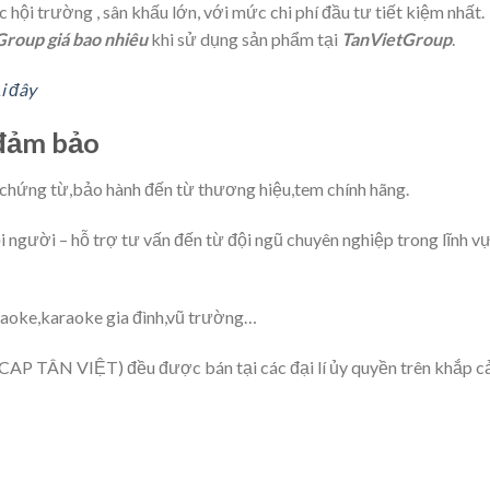
hội trường , sân khấu lớn, với mức chi phí đầu tư tiết kiệm nhất.
Group giá bao nhiêu
khi sử dụng sản phẩm tại
TanVietGroup
.
i đây
 đảm bảo
 chứng từ,bảo hành đến từ thương hiệu,tem chính hãng.
ọi người – hỗ trợ tư vấn đến từ đội ngũ chuyên nghiệp trong lĩnh v
raoke,karaoke gia đình,vũ trường…
(CAP TÂN VIỆT) đều được bán tại các đại lí ủy quyền trên khắp c