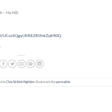
h – Hà Nội
nnel/UCozSQgyUMtEZ85fnkZqKR0Q
-
ed in
Chia Sẻ Kinh Nghiệm
. Bookmark the
permalink
.