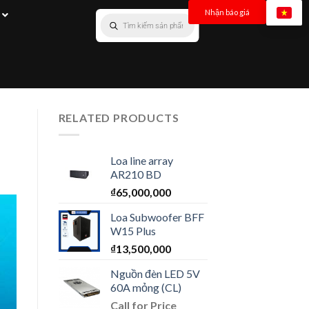
Nhận báo giá
RELATED PRODUCTS
Loa line array
AR210 BD
₫
65,000,000
Loa Subwoofer BFF
W15 Plus
₫
13,500,000
Nguồn đèn LED 5V
60A mỏng (CL)
Call for Price