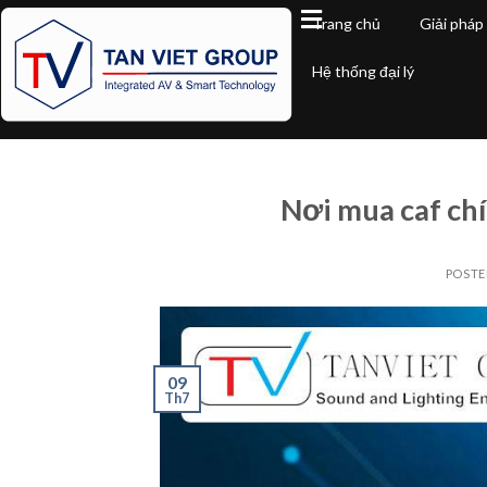
Trang chủ
Giải pháp
Hệ thống đại lý
Nơi mua caf ch
POST
09
Th7