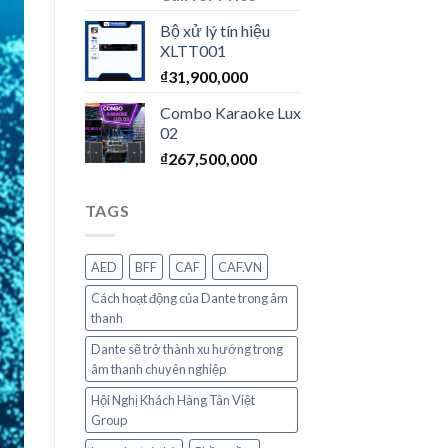
Bộ xử lý tín hiệu
XLTT001
₫
31,900,000
Combo Karaoke Lux
02
₫
267,500,000
TAGS
AED
BFF
CAF
CAF.VN
Cách hoạt động của Dante trong âm
thanh
Dante sẽ trở thành xu hướng trong
âm thanh chuyên nghiệp
Hội Nghị Khách Hàng Tân Việt
Group