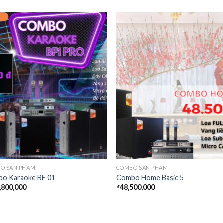
O SẢN PHẨM
COMBO SẢN PHẨM
o Karaoke BF 01
Combo Home Basic 5
,800,000
₫
48,500,000