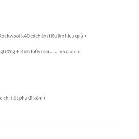
Rockwool k40 cách âm tiêu âm hiẹu quả +
u gương + Kính thủy mài ……. Và các chi
 chi tiết phụ đi kèm )