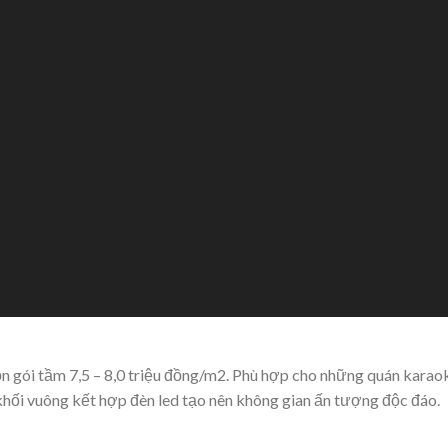
rọn gói tầm 7,5 – 8,0 triệu đồng/m2. Phù hợp cho những quán kara
khối vuông kết hợp đèn led tạo nên không gian ấn tượng độc đáo.