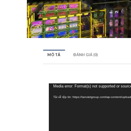
MÔ TẢ
ĐÁNH GIÁ (0)
Trình
Media error: Format(s) not supported or sourc
chơi
Tải về tệp tin: https://tanvietgroup.com/wp-content/up
Video