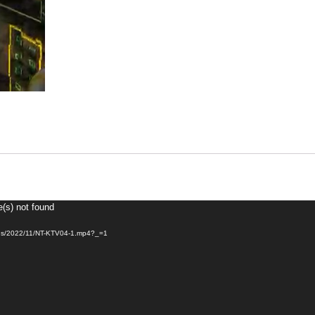
e(s) not found
loads/2022/11/NT-KTV04-1.mp4?_=1