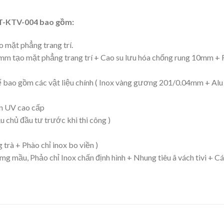
 NT-KTV-004 bao gồm:
 mặt phẳng trang trí.
9mm tạo mặt phẳng trang trí + Cao su lưu hóa chống rung 10mm + 
t kế bao gồm các vật liệu chính ( Inox vàng gương 201/0.04mm + Al
in UV cao cấp
ẫu chủ đầu tư trước khi thi công )
g trà + Phào chỉ inox bo viền )
mg mầu, Phảo chỉ Inox chấn định hình + Nhung tiêu â vách tivi + Các