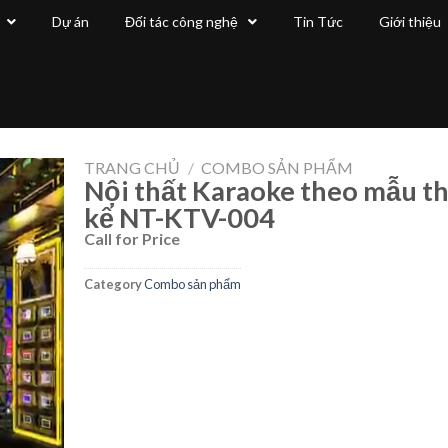
Dự án
Đối tác công nghệ
Tin Tức
Giới thiệu
TRANG CHỦ
/
COMBO SẢN PHẨM
Nội thất Karaoke theo mẫu th
kế NT-KTV-004
Call for Price
Category
Combo sản phẩm