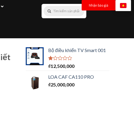
Nhận báo giá
Bộ điều khiển TV Smart 001
iết
Được
₫
12,500,000
xếp
hạng
LOA CAF CA110 PRO
1.00
₫
25,000,000
5
sao