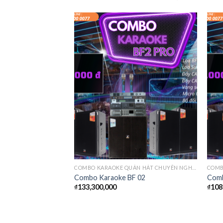
COMBO KARAOKE QUÁN HÁT CHUYÊN NGHIỆP
COMB
Combo Karaoke BF 02
Comb
₫
133,300,000
₫
108