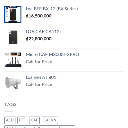
Loa BFF BX-12 (BX Series)
₫
16,500,000
LOA CAF CA112+
₫
22,800,000
Micro CAF M3000+ SPRO
Call for Price
Loa nén AT 801
Call for Price
TAGS
AED
BFF
CAF
CAF.VN