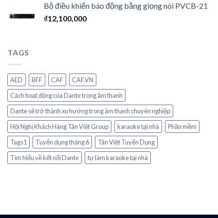
Bộ điều khiển báo động bằng giọng nói PVCB-21
₫
12,100,000
TAGS
AED
BFF
CAF
CAF.VN
Cách hoạt động của Dante trong âm thanh
Dante sẽ trở thành xu hướng trong âm thanh chuyên nghiệp
Hội Nghị Khách Hàng Tân Việt Group
karaoke tại nhà
Phần mềm
Tags1
Tuyển dụng tháng 6
Tân Việt Tuyển Dụng
Tìm hiểu về kết nối Dante
tự làm karaoke tại nhà