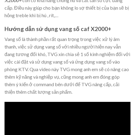
X2000+
còn có khả năng chống hú và cắt tần số cực đẳng
cấp. Điều này giúp cho bạn không lo sợ thiết bị của bạn sẽ bị
hỏng treble khi bị hú , rít,…
Hướng dẫn sử dụng vang số caf X2000+
Vang số là thành phần rất quan trọng trong việc xử lý âm
thanh, việc sử dụng vang số với nhiều người hiện nay vẫn
đang tương đối khó, TVG xin chia sẻ 1 số kinh nghiệm đối với
việc cài đặt và sử dụng vang số và ứng dụng vang số vào
phòng KTV. Qua video này TVG mong anh em sẽ có nâng cao
thêm kỹ năng và nghiệp vụ, cũng mong anh em đóng góp
thêm ý kiến ở command bên dưới để TVG nâng cấp, cải
thiện thêm chất lượng sản phẩm.