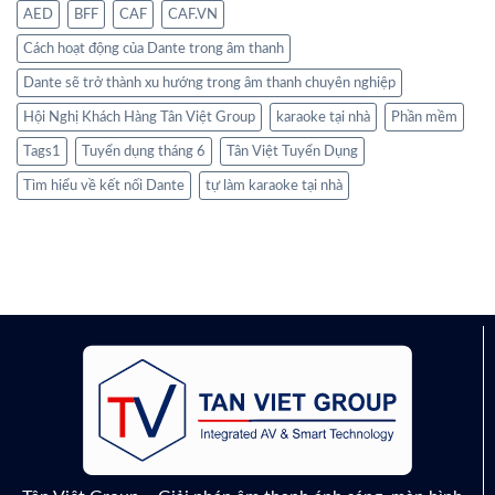
AED
BFF
CAF
CAF.VN
Cách hoạt động của Dante trong âm thanh
Dante sẽ trở thành xu hướng trong âm thanh chuyên nghiệp
Hội Nghị Khách Hàng Tân Việt Group
karaoke tại nhà
Phần mềm
Tags1
Tuyển dụng tháng 6
Tân Việt Tuyển Dụng
Tìm hiểu về kết nối Dante
tự làm karaoke tại nhà