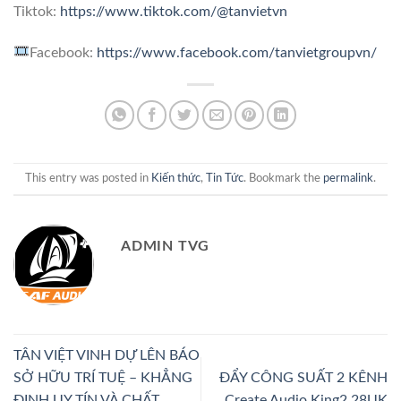
Tiktok:
https://www.tiktok.com/@tanvietvn
Facebook:
https://www.facebook.com/tanvietgroupvn/
This entry was posted in
Kiến thức
,
Tin Tức
. Bookmark the
permalink
.
ADMIN TVG
TÂN VIỆT VINH DỰ LÊN BÁO
SỞ HỮU TRÍ TUỆ – KHẲNG
ĐẨY CÔNG SUẤT 2 KÊNH
ĐỊNH UY TÍN VÀ CHẤT
Create Audio King2.28UK