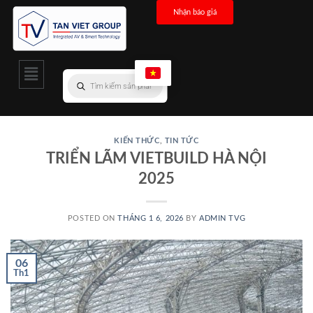
Nhận báo giá
KIẾN THỨC
,
TIN TỨC
TRIỂN LÃM VIETBUILD HÀ NỘI
2025
POSTED ON
THÁNG 1 6, 2026
BY
ADMIN TVG
06
Th1