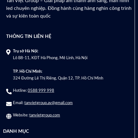
Tân Việt Group – Giải pháp âm thanh ánh sáng, màn hình
led chuyên nghiệp. Đồng hành cùng hàng nghìn công trình
và sự kiên toàn quốc
THÔNG TIN LIÊN HỆ
Trụ sở Hà Nội:
Lô B8-11, KĐT Hà Phong, Mê Linh, Hà Nội
TP. Hồ Chí Minh:
324 Đường Lê Thị Riêng, Quận 12, TP. Hồ Chí Minh
Hotline:
0588 999 998
Email:
tanvietgroup.av@gmail.com
Website:
tanvietgroup.com
DANH MỤC