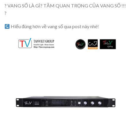
? VANG SỐ LÀ GÌ? TẦM QUAN TRỌNG CỦA VANG SỐ !!!
?
Hiểu đúng hơn về vang số qua post này nhé!