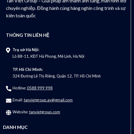
Tân Việt Group – Giải pháp âm thanh ánh sáng, màn hình led
chuyên nghiệp. Đồng hành cùng hàng nghìn công trình và sự
kiên toàn quốc
THÔNG TIN LIÊN HỆ
Trụ sở Hà Nội:
Lô B8-11, KĐT Hà Phong, Mê Linh, Hà Nội
TP. Hồ Chí Minh:
324 Đường Lê Thị Riêng, Quận 12, TP. Hồ Chí Minh
Hotline:
0588 999 998
Email:
tanvietgroup.av@gmail.com
Website:
tanvietgroup.com
DANH MỤC