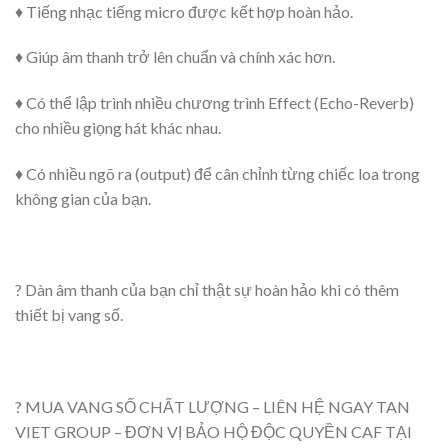
♦️ Tiếng nhạc tiếng micro được kết hợp hoàn hảo.
♦️ Giúp âm thanh trở lên chuẩn và chính xác hơn.
♦️ Có thể lập trình nhiều chương trình Effect (Echo-Reverb)
cho nhiều giọng hát khác nhau.
♦️ Có nhiều ngõ ra (output) để cân chỉnh từng chiếc loa trong
không gian của bạn.
? Dàn âm thanh của bạn chỉ thật sự hoàn hảo khi có thêm
thiết bị vang số.
? MUA VANG SỐ CHẤT LƯỢNG – LIÊN HỆ NGAY TAN
VIET GROUP – ĐƠN VỊ BẢO HỘ ĐỘC QUYỀN CAF TẠI