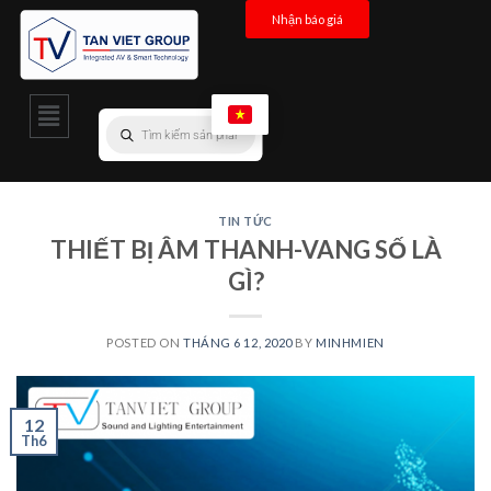
Nhận báo giá
TIN TỨC
THIẾT BỊ ÂM THANH-VANG SỐ LÀ
GÌ?
POSTED ON
THÁNG 6 12, 2020
BY
MINHMIEN
12
Th6