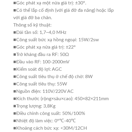
■Góc phát xạ một nửa giá trị: ±30°.
■Có thể lắp cố định (với giá đỡ đa năng) hoặc lắp
với giá đỡ ba chân.
Thông số kỹ thuật:
■Dải tần số: 1,7~4,0 MHz
■Công suất bức xạ hồng ngoại: 15W/2sw
■Góc phát xạ nửa giá trị: ±22°
■Trở kháng đầu ra RF: 50Ω
■Đầu vào RF: 100-2000mV
■Kiểm soát độ lợi: AGC
■Công suất tiêu thụ ở chế độ chờ: 8W
■Công suất tiêu thụ: 55W
■Nguồn điện: 110V/220V AC
■Kích thước (rộng×sâu×cao): 450×82×211mm
■Trọng lượng: 3,8Kg
■Điều chỉnh công suất: 50%/100%
■Nhiệt độ làm việc: 0°℃-40℃
■Khoảng cách bức xạ: <30M/12CH