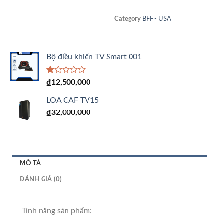
Category
BFF - USA
Bộ điều khiển TV Smart 001
Được
₫
12,500,000
xếp
hạng
LOA CAF TV15
1.00
5
₫
32,000,000
sao
MÔ TẢ
ĐÁNH GIÁ (0)
Tính năng sản phẩm: