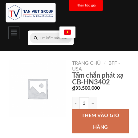
Nhận báo giá
TRANG CHỦ
/
BFF -
USA
Tấm chắn phát xạ
CB-HN3402
₫
33,500,000
THÊM VÀO GIỎ
HÀNG