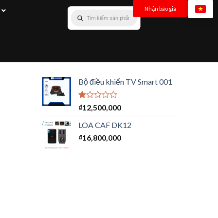
Nhận báo giá
Bộ điều khiển TV Smart 001
Được
₫
12,500,000
xếp
hạng
LOA CAF DK12
1.00
₫
16,800,000
5
sao