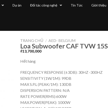
Dự án
Đối tác công nghệ
Tin Tức
Giới thiệu
TRANG CHỦ
/
AED- BELGIUM
Loa Subwoofer CAF TVW 15S
₫
13,700,000
Hết hàng
FREQUENCY RESPONSE (±3DB): 30HZ -300HZ
SENSITIVITY (1W/1M): 99DB
MAX S.P.L (PEAK/1M): 130DB
DISPERSION PATTERN: N/A
RATE POWER(RMS):600W
MAX.POWER(PEAK): 1000W