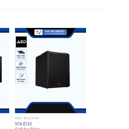
AED- BELGIUM
SOLID15