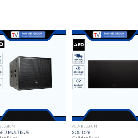
 BELGIUM
AED- BELGIUM
AED MULTISUB
SOLID28