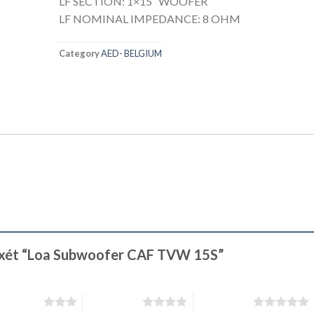
LF SECTION: 1×15″ WOOFER
LF NOMINAL IMPEDANCE: 8 OHM
Category
AED- BELGIUM
n xét “Loa Subwoofer CAF TVW 15S”
rên 5 sao
4 trên 5 sao
5 trên 5 sao