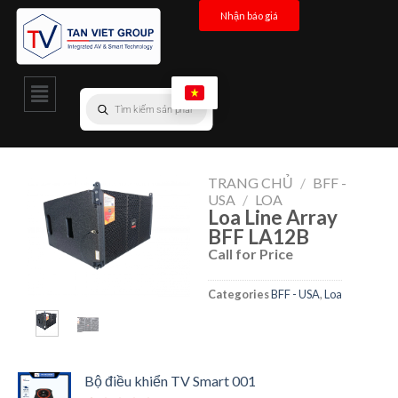
Nhận báo giá
TRANG CHỦ
/
BFF -
USA
/
LOA
Loa Line Array
BFF LA12B
Call for Price
Categories
BFF - USA
,
Loa
Bộ điều khiển TV Smart 001