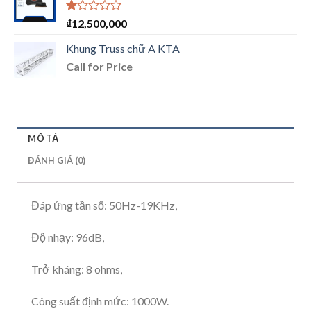
Được
₫
12,500,000
xếp
hạng
Khung Truss chữ A KTA
1.00
Call for Price
5
sao
MÔ TẢ
ĐÁNH GIÁ (0)
Đáp ứng tần số: 50Hz-19KHz,
Độ nhạy: 96dB,
Trở kháng: 8 ohms,
Công suất định mức: 1000W.