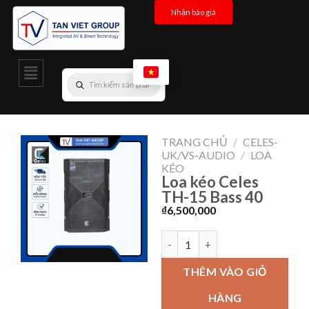
Nhận báo giá
TRANG CHỦ
/
CELES-
UK/VS-AUDIO
/
LOA
KÉO
Loa kéo Celes
TH-15 Bass 40
₫
6,500,000
THÊM VÀO GIỎ
HÀNG