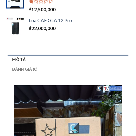
Được
₫
12,500,000
xếp
hạng
Loa CAF GLA 12 Pro
1.00
₫
22,000,000
5
sao
MÔ TẢ
ĐÁNH GIÁ (0)