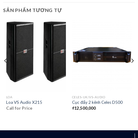
SẢN PHẨM TƯƠNG TỰ
LOA
CELES-UK/VS-AUDIO
Loa VS Audio X215
Cục đẩy 2 kênh Celes D500
Call for Price
₫
12,500,000