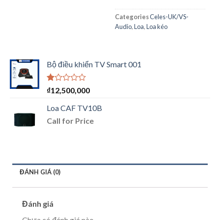
Categories
Celes-UK/VS-
Audio
,
Loa
,
Loa kéo
Bộ điều khiển TV Smart 001
Được
₫
12,500,000
xếp
hạng
Loa CAF TV10B
1.00
Call for Price
5
sao
ĐÁNH GIÁ (0)
Đánh giá
Chưa có đánh giá nào.