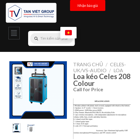
Nhận báo giá
TRANG CHỦ
/
CELES-
UK/VS-AUDIO
/
LOA
Loa kéo Celes 208
Colour
Call for Price