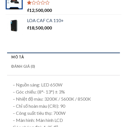
Được
₫
12,500,000
xếp
hạng
LOA CAF CA 110+
1.00
₫
18,500,000
5
sao
MÔ TẢ
ĐÁNH GIÁ (0)
– Nguồn sáng: LED 650W
– Góc chiếu: (8°- 13°) ± 3%
– Nhiệt độ màu: 3200K / 5600K / 8500K
– Chỉ số hoàn màu (CRI): 90
– Công suất tiêu thụ: 700W
– Màn hình: Màn hình LCD