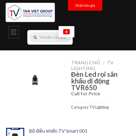
Nhận báo giá
TRANG CHỦ
/
TV
LIGHTING
Đèn Led rọi sân
khấu di động
TVR650
Call for Price
Category
TV Lighting
Bộ điều khiển TV Smart 001