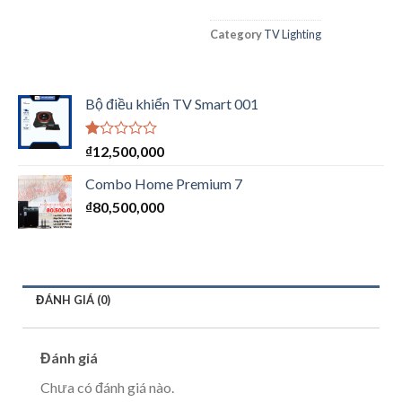
Category
TV Lighting
Bộ điều khiển TV Smart 001
Được
₫
12,500,000
xếp
hạng
Combo Home Premium 7
1.00
₫
80,500,000
5
sao
ĐÁNH GIÁ (0)
Đánh giá
Chưa có đánh giá nào.