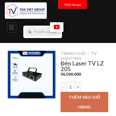
Nhận báo giá
TRANG CHỦ
/
TV
LIGHTING
Đèn Laser TV LZ
205
₫
6,500,000
THÊM VÀO GIỎ
HÀNG