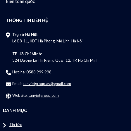
kiên toàn quốc
THÔNG TIN LIÊN HỆ
Trụ sở Hà Nội:
Lô B8-11, KĐT Hà Phong, Mê Linh, Hà Nội
TP. Hồ Chí Minh:
324 Đường Lê Thị Riêng, Quận 12, TP. Hồ Chí Minh
Hotline:
0588 999 998
Email:
tanvietgroup.av@gmail.com
Website:
tanvietgroup.com
DANH MỤC
Tin tức