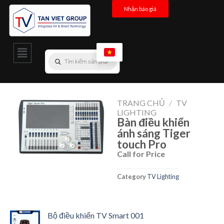
Nhận báo giá
TRANG CHỦ
/
TV
LIGHTING
Bàn điều khiển
ánh sáng Tiger
touch Pro
Call for Price
Category
TV Lighting
Bộ điều khiển TV Smart 001