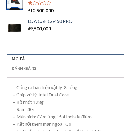
Được
₫
12,500,000
xếp
hạng
LOA CAF CA450 PRO
1.00
₫
9,500,000
5
sao
MÔ TẢ
ĐÁNH GIÁ (0)
– Cổng ra bàn trộn vật lý: 8 cổng
– Chip xử lý: Intel Dual Core
– Bộ nhớ: 128g
– Ram: 4G
– Màn hình: Cảm ứng 15.4 Inch đa điểm.
– Kết nối thêm màn ngoài: Có