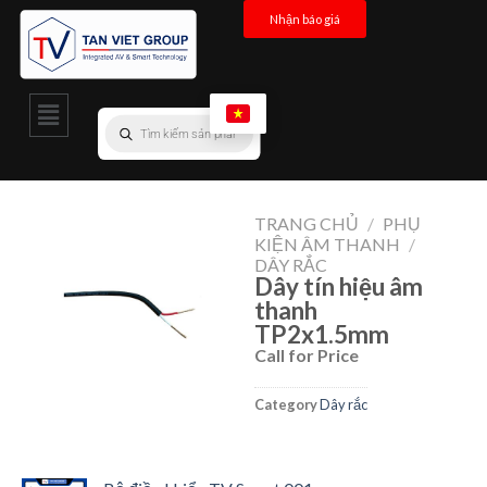
Nhận báo giá
TRANG CHỦ
/
PHỤ
KIỆN ÂM THANH
/
DÂY RẮC
Dây tín hiệu âm
thanh
TP2x1.5mm
Call for Price
Category
Dây rắc