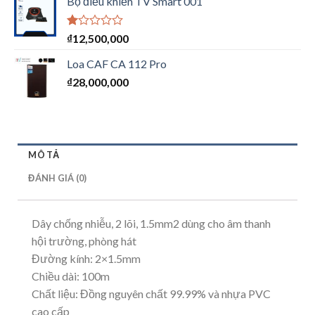
Bộ điều khiển TV Smart 001
Được
₫
12,500,000
xếp
hạng
Loa CAF CA 112 Pro
1.00
₫
28,000,000
5
sao
MÔ TẢ
ĐÁNH GIÁ (0)
Dây chống nhiễu, 2 lõi, 1.5mm2 dùng cho âm thanh
hội trường, phòng hát
Đường kính: 2×1.5mm
Chiều dài: 100m
Chất liệu: Đồng nguyên chất 99.99% và nhựa PVC
cao cấp