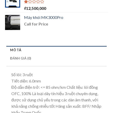
Được
₫
12,500,000
xếp
hạng
Máy khói MK3000Pro
1.00
Call for Price
5
sao
MÔ TẢ
ĐÁNH GIÁ (0)
Số lõi: 3 ruột
Tiết diện: 6.0mm
Độ dẫn điện trở: <= 85 ohm/km Chất liệu: lõi đồng
OFC, 100% Là loại dây tín hiệu 3 ruột chuyên dụng,
được sử dụng chủ yếu trong các dàn âm thanh, với
khả năng chống nhiễu tốt Hãng sản xuất: BFF/ Nhập
khẩu Trung Quốc