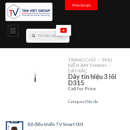
Nhận báo giá
TRANG CHỦ
/
PHỤ
KIỆN ÂM THANH
/
DÂY RẮC
Dây tín hiệu 3 lõi
D315
Call for Price
Category
Dây rắc
Bộ điều khiển TV Smart 001