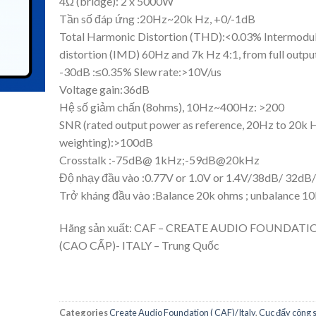
4Ω (bridge): 2 x 5000W
Tần số đáp ứng :20Hz~20k Hz, +0/-1dB
Total Harmonic Distortion (THD):<0.03% Intermodul
distortion (IMD) 60Hz and 7k Hz 4:1, from full outpu
-30dB :≤0.35% Slew rate:>10V/us
Voltage gain:36dB
Hệ số giảm chấn (8ohms), 10Hz~400Hz: >200
SNR (rated output power as reference, 20Hz to 20k 
weighting):>100dB
Crosstalk :-75dB@ 1kHz;-59dB@20kHz
Độ nhạy đầu vào :0.77V or 1.0V or 1.4V/38dB/ 32dB
Trở kháng đầu vào :Balance 20k ohms ; unbalance 1
Hãng sản xuất: CAF – CREATE AUDIO FOUNDATI
(CAO CẤP)- ITALY – Trung Quốc
Categories
Create Audio Foundation ( CAF)/Italy
,
Cục đẩy công 