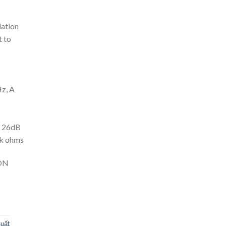
ation
t to
Hz, A
/ 26dB
0k ohms
ON
suất