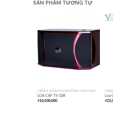
SẢN PHẨM TƯƠNG TỰ
CREATE AUDIO FOUNDATION ( CAF)/ITALY
CREAT
LOA CAF TV 10R
Loa 
₫
10,500,000
₫
22,