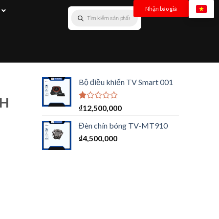
Nhận báo giá
Bộ điều khiển TV Smart 001
NH
Được
₫
12,500,000
xếp
hạng
Đèn chín bóng TV-MT910
1.00
₫
4,500,000
5
sao