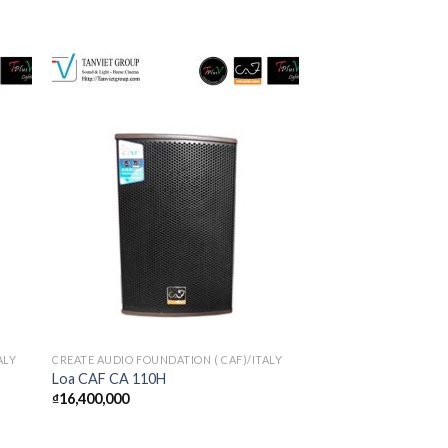
ALY
CREATE AUDIO FOUNDATION ( CAF)/ITALY
Loa CAF CA 110H
₫
16,400,000