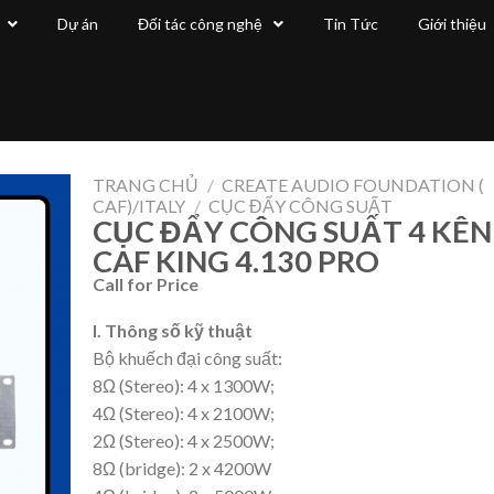
Dự án
Đối tác công nghệ
Tin Tức
Giới thiệu
TRANG CHỦ
/
CREATE AUDIO FOUNDATION (
CAF)/ITALY
/
CỤC ĐẨY CÔNG SUẤT
CỤC ĐẨY CÔNG SUẤT 4 KÊ
CAF KING 4.130 PRO
Call for Price
I. Thông số kỹ thuật
Bộ khuếch đại công suất:
8Ω (Stereo): 4 x 1300W;
4Ω (Stereo): 4 x 2100W;
2Ω (Stereo): 4 x 2500W;
8Ω (bridge): 2 x 4200W