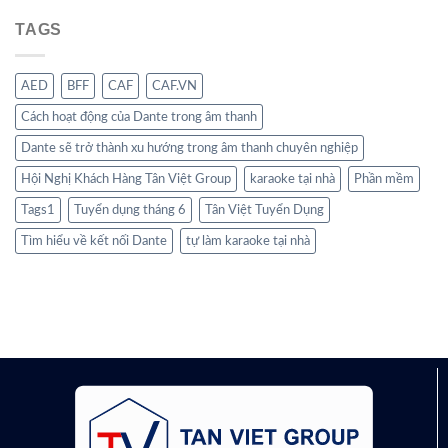
TAGS
AED
BFF
CAF
CAF.VN
Cách hoạt động của Dante trong âm thanh
Dante sẽ trở thành xu hướng trong âm thanh chuyên nghiệp
Hội Nghị Khách Hàng Tân Việt Group
karaoke tại nhà
Phần mềm
Tags1
Tuyển dụng tháng 6
Tân Việt Tuyển Dụng
Tìm hiểu về kết nối Dante
tự làm karaoke tại nhà