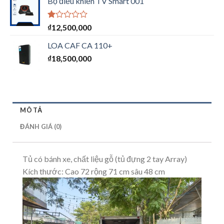
Bộ điều khiển TV Smart 001
Được
₫
12,500,000
xếp
hạng
LOA CAF CA 110+
1.00
₫
18,500,000
5
sao
MÔ TẢ
ĐÁNH GIÁ (0)
Tủ có bánh xe, chất liệu gỗ (tủ đựng 2 tay Array)
Kích thước: Cao 72 rộng 71 cm sâu 48 cm