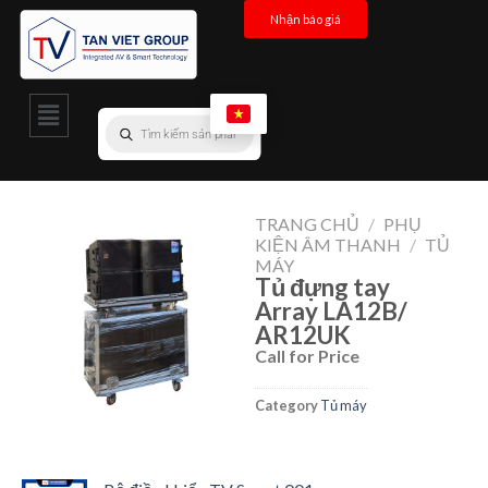
Nhận báo giá
TRANG CHỦ
/
PHỤ
KIỆN ÂM THANH
/
TỦ
MÁY
Tủ đựng tay
Array LA12B/
AR12UK
Call for Price
Category
Tủ máy