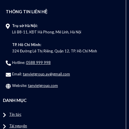
THÔNG TIN LIÊN HỆ
Trụ sở Hà Nội:
Lô B8-11, KĐT Hà Phong, Mê Linh, Hà Nội
TP. Hồ Chí Minh:
324 Đường Lê Thị Riêng, Quận 12, TP. Hồ Chí Minh
Hotline:
0588 999 998
Email:
tanvietgroup.av@gmail.com
Website:
tanvietgroup.com
DANH MỤC
Tin tức
Tài nguyên