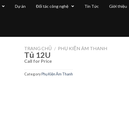
Dự án
Đối tác công nghệ
Tin Tức
Giới thiệu
TRANG CHỦ
/
PHỤ KIỆN ÂM THANH
Tủ 12U
Call for Price
Category
Phụ Kiện Âm Thanh