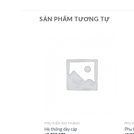
SẢN PHẨM TƯƠNG TỰ
PHỤ KIỆN ÂM THANH
PHỤ 
Hệ thống dây cáp
Phụ 