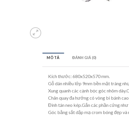
MÔ TẢ
ĐÁNH GIÁ (0)
Kích thước: 680x520x570 mm.
Gỗ dán nhiều lớp 9mm bền mặt tráng nh
Xung quanh các cạnh bọc góc nhôm dày.C
Chân quay đa hướng có vòng bi bánh cao 
Đinh tán neo kép.Gắn các phần cứng như ampl
Góc bằng sắt dập mạ crom bóng đẹp và