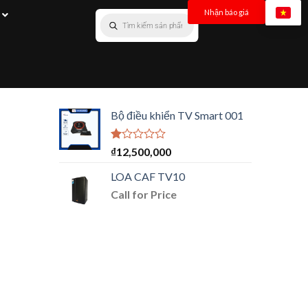
Nhận báo giá
Bộ điều khiển TV Smart 001
Được
₫
12,500,000
xếp
hạng
LOA CAF TV10
1.00
Call for Price
5
sao