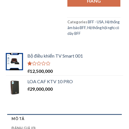
HÀNG
Categories
BFF - USA
,
Hệ thống
âm báo BFF
,
Hệ thống hội nghị có
dây BFF
Bộ điều khiển TV Smart 001
Được
₫
12,500,000
xếp
hạng
LOA CAF KTV 10 PRO
1.00
₫
29,000,000
5
sao
MÔ TẢ
ĐÁNH GIÁ (0)