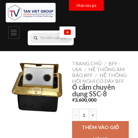
Nhận báo giá
TRANG CHỦ
/
BFF -
USA
/
HỆ THỐNG ÂM
BÁO BFF
/
HỆ THỐNG
HỘI NGHỊ CÓ DÂY BFF
Ổ cắm chuyên
dụng SSC-8
₫
3,600,000
THÊM VÀO GIỎ