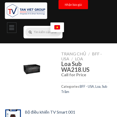
Nhận báo giá
TRANG CHỦ
/
BFF -
USA
/
LOA
Loa Sub
WA218.US
Call for Price
Categories
BFF - USA
,
Loa
,
Sub
Trầm
Bộ điều khiển TV Smart 001