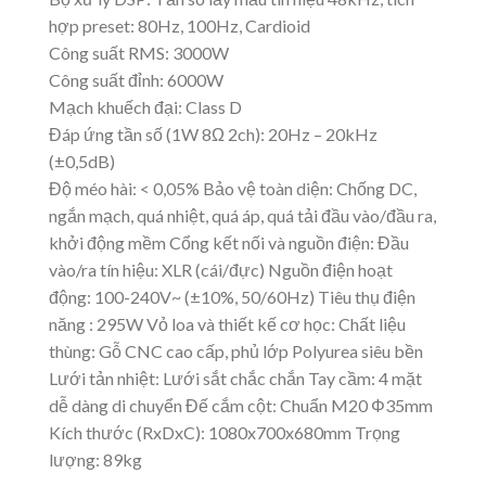
hợp preset: 80Hz, 100Hz, Cardioid
Công suất RMS: 3000W
Công suất đỉnh: 6000W
Mạch khuếch đại: Class D
Đáp ứng tần số (1W 8Ω 2ch): 20Hz – 20kHz
(±0,5dB)
Độ méo hài: < 0,05% Bảo vệ toàn diện: Chống DC,
ngắn mạch, quá nhiệt, quá áp, quá tải đầu vào/đầu ra,
khởi động mềm Cổng kết nối và nguồn điện: Đầu
vào/ra tín hiệu: XLR (cái/đực) Nguồn điện hoạt
động: 100-240V~ (±10%, 50/60Hz) Tiêu thụ điện
năng : 295W Vỏ loa và thiết kế cơ học: Chất liệu
thùng: Gỗ CNC cao cấp, phủ lớp Polyurea siêu bền
Lưới tản nhiệt: Lưới sắt chắc chắn Tay cầm: 4 mặt
dễ dàng di chuyển Đế cắm cột: Chuẩn M20 Φ35mm
Kích thước (RxDxC): 1080x700x680mm Trọng
lượng: 89kg