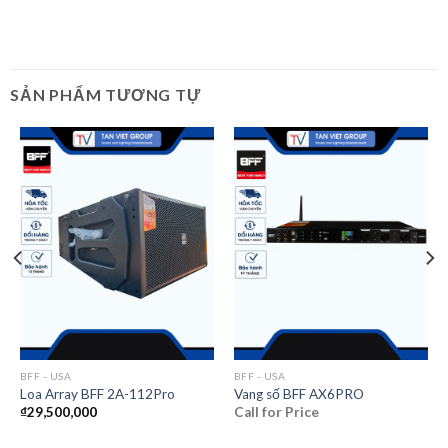
SẢN PHẨM TƯƠNG TỰ
BFF - USA
BFF - USA
Loa Array BFF 2A-112Pro
Vang số BFF AX6PRO
₫
29,500,000
Call for Price