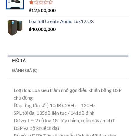
Được
₫
12,500,000
xếp
hạng
Loa full Create Audio Lux12.UX
1.00
₫
40,000,000
5
sao
MÔ TẢ
ĐÁNH GIÁ (0)
Loại loa: Loa siêu trầm nhỏ gọn điều khiển bằng DSP
chủ động
Đáp ứng tần số (-10dB): 28Hz – 120Hz
SPL tối đa: 135dB liên tục / 141dB đỉnh
Driver LF: 2 củ loa 18″ tùy chỉnh, cuộn dây âm 4.0″
DSP và bộ khuếch đại
Bộ xử lý DSP: Tần số lấy mẫu tín hiệu 48kHz, tích