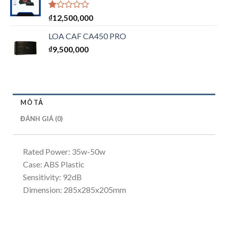
Được
₫
12,500,000
xếp
hạng
LOA CAF CA450 PRO
1.00
₫
9,500,000
5
sao
MÔ TẢ
ĐÁNH GIÁ (0)
Rated Power: 35w-50w
Case: ABS Plastic
Sensitivity: 92dB
Dimension: 285x285x205mm