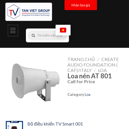
Nhận báo giá
TRANG CHỦ
/
CREATE
AUDIO FOUNDATION (
CAF)/ITALY
/
LOA
Loa nén AT 801
Call for Price
Category
Loa
Bộ điều khiển TV Smart 001