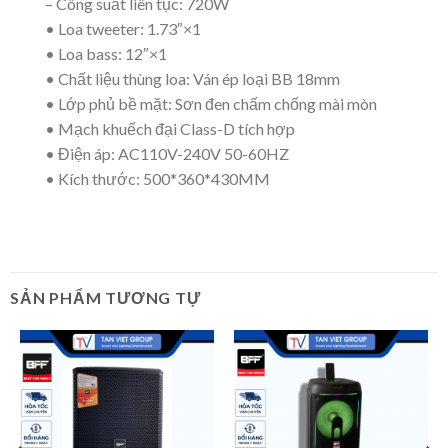
– Công suất liên tục: 720W
• Loa tweeter: 1.73″×1
• Loa bass: 12″×1
• Chất liệu thùng loa: Ván ép loại BB 18mm
• Lớp phủ bề mặt: Sơn đen chấm chống mài mòn
• Mạch khuếch đại Class-D tích hợp
• Điện áp: AC110V-240V 50-60HZ
• Kích thước: 500*360*430MM
SẢN PHẨM TƯƠNG TỰ