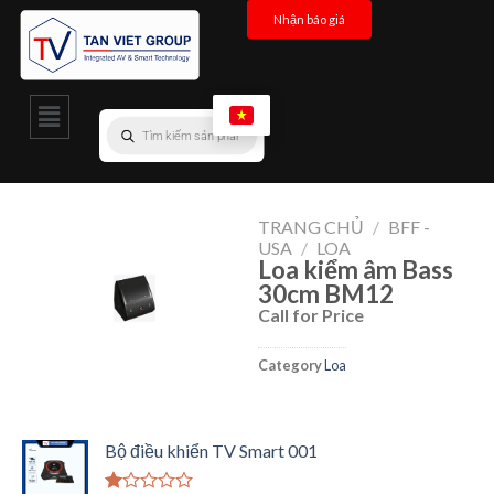
Nhận báo giá
TRANG CHỦ
/
BFF -
USA
/
LOA
Loa kiểm âm Bass
30cm BM12
Call for Price
Category
Loa
Bộ điều khiển TV Smart 001