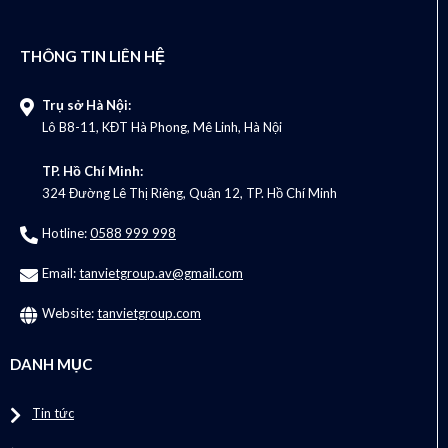
THÔNG TIN LIÊN HỆ
Trụ sở Hà Nội:
Lô B8-11, KĐT Hà Phong, Mê Linh, Hà Nội
TP. Hồ Chí Minh:
324 Đường Lê Thị Riêng, Quận 12, TP. Hồ Chí Minh
Hotline:
0588 999 998
Email:
tanvietgroup.av@gmail.com
Website:
tanvietgroup.com
DANH MỤC
Tin tức