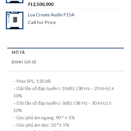
Được
₫
12,500,000
xếp
hạng
Loa Create Audio F15A
1.00
Call for Price
5
sao
MÔ TẢ
ĐÁNH GIÁ (0)
– Max SPL: 130 dB
– Dải tần số đáp tuyến (-10dB): (38 Hz – 20 kHz) ±
10%
– Dải tần số đáp tuyến (-3dB): (38 Hz – 30 kHz) ±
10%
– Góc phủ âm ngang: 90 ° ± 5%
– Góc phủ âm dọc: 50 °± 5%