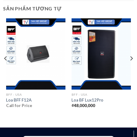
SẢN PHẨM TƯƠNG TỰ
BFF - USA
BFF - USA
Loa BFF F12A
Loa BF Lux12Pro
Call for Price
₫
48,000,000