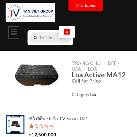
Nhận báo giá
TRANG CHỦ
/
BFF -
USA
/
LOA
Loa Active MA12
Call for Price
Category
Loa
Bộ điều khiển TV Smart 001
Được
₫
12,500,000