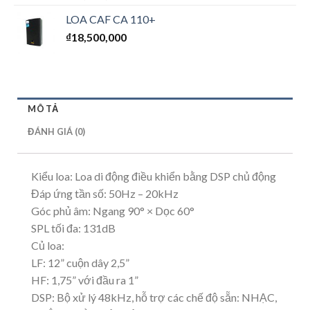
xếp
hạng
LOA CAF CA 110+
1.00
₫
18,500,000
5
sao
MÔ TẢ
ĐÁNH GIÁ (0)
Kiểu loa: Loa di động điều khiển bằng DSP chủ động
Đáp ứng tần số: 50Hz – 20kHz
Góc phủ âm: Ngang 90° × Dọc 60°
SPL tối đa: 131dB
Củ loa:
LF: 12” cuộn dây 2,5”
HF: 1,75” với đầu ra 1”
DSP: Bộ xử lý 48kHz, hỗ trợ các chế độ sẵn: NHẠC,