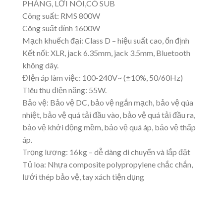
PHẲNG, LỜI NÓI,CÓ SUB
Công suất: RMS 800W
Công suất đỉnh 1600W
Mạch khuếch đại: Class D – hiệu suất cao, ổn định
Kết nối: XLR, jack 6.35mm, jack 3.5mm, Bluetooth
không dây.
ĐIện áp làm việc: 100-240V~ (±10%, 50/60Hz)
Tiêu thụ điện năng: 55W.
Bảo vệ: Bảo vệ DC, bảo vệ ngắn mạch, bảo vệ qúa
nhiệt, bảo vệ quá tải đầu vào, bảo vệ quá tải đầu ra,
bảo vệ khởi động mềm, bảo vệ quá áp, bảo vệ thấp
áp.
Trọng lượng: 16kg – dễ dàng di chuyển và lắp đặt
Tủ loa: Nhựa composite polypropylene chắc chắn,
lưới thép bảo vệ, tay xách tiện dụng