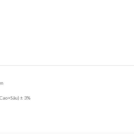
en
Cao×Sâu) ± 3%