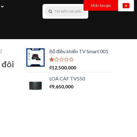
Nhận báo giá
Ư
Bộ điều khiển TV Smart 001
 đôi
Được
₫
12,500,000
xếp
hạng
LOA CAF TV550
1.00
₫
9,650,000
5
sao