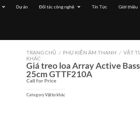
Dự án
Đối tác công nghệ
Tin Tức
Giới thiệu
TRANG CHỦ
/
PHỤ KIỆN ÂM THANH
/
VẬT T
KHÁC
Giá treo loa Array Active Bass
25cm GTTF210A
Call for Price
Category
Vật tư khác