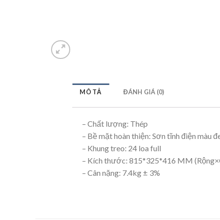
MÔ TẢ
ĐÁNH GIÁ (0)
– Chất lượng: Thép
– Bề mặt hoàn thiện: Sơn tĩnh điện màu đ
– Khung treo: 24 loa full
– Kích thước: 815*325*416 MM (Rộng×
– Cân nặng: 7.4kg ± 3%