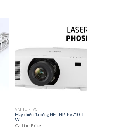
VẬT TƯ KHÁC
Máy chiếu đa năng NEC NP-PV710UL-
W
Call for Price