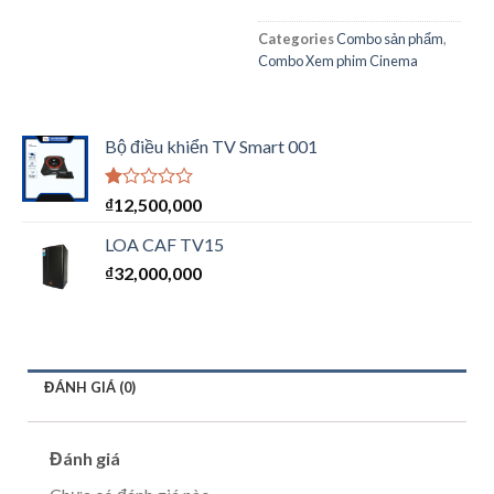
Categories
Combo sản phẩm
,
Combo Xem phim Cinema
Bộ điều khiển TV Smart 001
Được
₫
12,500,000
xếp
hạng
LOA CAF TV15
1.00
₫
32,000,000
5
sao
ĐÁNH GIÁ (0)
Đánh giá