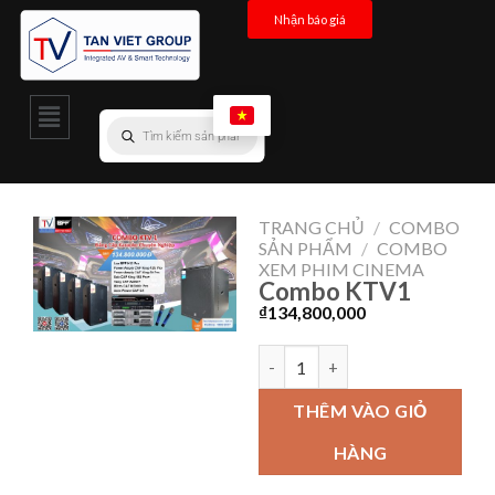
Nhận báo giá
TRANG CHỦ
/
COMBO
SẢN PHẨM
/
COMBO
XEM PHIM CINEMA
Combo KTV1
₫
134,800,000
THÊM VÀO GIỎ
HÀNG