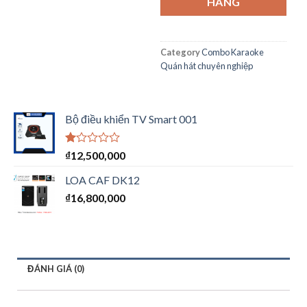
HÀNG
Category
Combo Karaoke
Quán hát chuyên nghiệp
Bộ điều khiển TV Smart 001
Được
₫
12,500,000
xếp
hạng
LOA CAF DK12
1.00
₫
16,800,000
5
sao
ĐÁNH GIÁ (0)