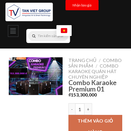
Nhận báo giá
TRANG CHỦ
/
COMBO
SẢN PHẨM
/
COMBO
KARAOKE QUÁN HÁT
CHUYÊN NGHIỆP
Combo Karaoke
Premium 01
₫
153,300,000
THÊM VÀO GIỎ