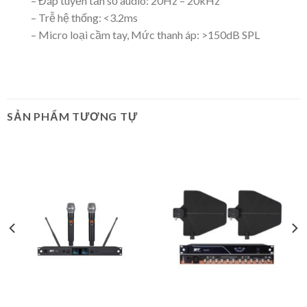
– Đáp tuyến tần số audio: 20Hz – 20kHz
– Trễ hệ thống: <3.2ms
– Micro loại cầm tay, Mức thanh áp: >150dB SPL
SẢN PHẨM TƯƠNG TỰ