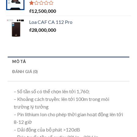
Được
₫
12,500,000
xếp
hạng
Loa CAF CA 112 Pro
1.00
₫
28,000,000
5
sao
MÔ TẢ
ĐÁNH GIÁ (0)
– Số tần số có thể chọn lên tới 1,760;
– Khoảng cách truyền: lên tới 100m trong môi
trường lý tưởng
– Pin lithium Ion cho phép thời gian hoạt động lên tới
8-12 giờ
– Dải động của bộ phát >120dB