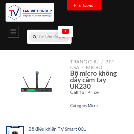
Nhận báo giá
TRANG CHỦ
/
BFF -
USA
/
MICRO
Bộ micro không
dây cầm tay
UR230
Call for Price
Category
Micro
Bộ điều khiển TV Smart 001