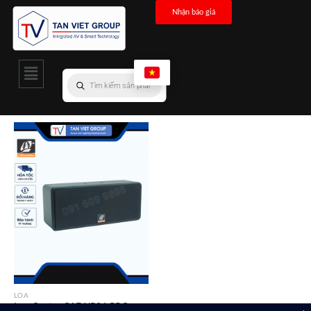
Nhận báo giá
LOA
Loa Center CAF XP26 PRO