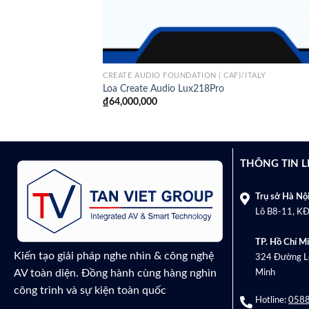
CREATE AUDIO FOUNDATION ( CAF)/ITALY
Loa Create Audio Lux218Pro
₫
64,000,000
THÔNG TIN L
Trụ sở Hà Nội
Lô B8-11, KĐ
TP. Hồ Chí Mi
Kiến tạo giải pháp nghe nhìn & công nghệ
324 Đường Lê
AV toàn diện. Đồng hành cùng hàng nghìn
Minh
công trình và sự kiện toàn quốc
Hotline:
0588