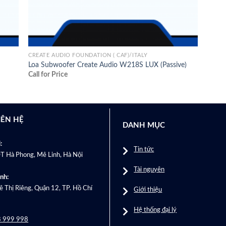
CREATE AUDIO FOUNDATION ( CAF)/ITALY
Loa Subwoofer Create Audio W218S LUX (Passive)
Call for Price
IÊN HỆ
DANH MỤC
:
Tin tức
T Hà Phong, Mê Linh, Hà Nội
Tài nguyên
nh:
 Thị Riêng, Quận 12, TP. Hồ Chí
Giới thiệu
Hệ thống đại lý
 999 998