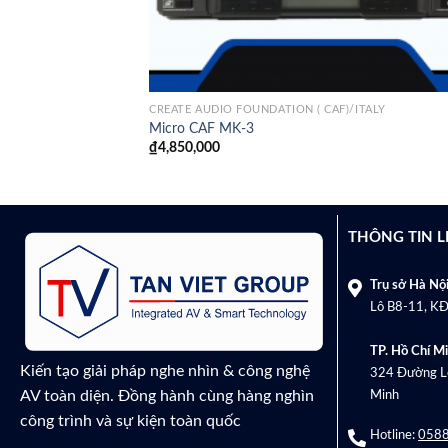
CREATE AUDIO FOUNDATION ( CAF)/ITALY
Micro CAF MK-3
₫
4,850,000
THÔNG TIN L
Trụ sở Hà Nội
Lô B8-11, KĐ
TP. Hồ Chí Mi
Kiến tạo giải pháp nghe nhìn & công nghệ
324 Đường Lê
AV toàn diện. Đồng hành cùng hàng nghìn
Minh
công trình và sự kiện toàn quốc
Hotline:
0588