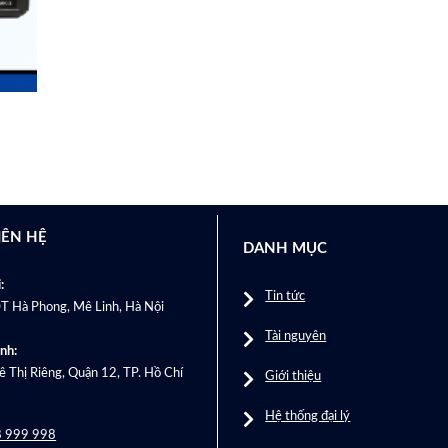
IÊN HỆ
DANH MỤC
:
Tin tức
T Hà Phong, Mê Linh, Hà Nội
Tài nguyên
nh:
 Thị Riêng, Quận 12, TP. Hồ Chí
Giới thiệu
Hệ thống đại lý
 999 998