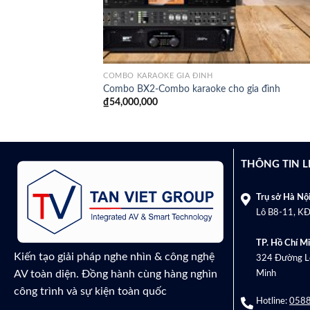
COMBO KARAOKE GIA ĐÌNH
Combo BX2-Combo karaoke cho gia đình
₫
54,000,000
THÔNG TIN L
Trụ sở Hà Nội
Lô B8-11, KĐ
TP. Hồ Chí Mi
Kiến tạo giải pháp nghe nhìn & công nghệ
324 Đường Lê
AV toàn diện. Đồng hành cùng hàng nghìn
Minh
công trình và sự kiện toàn quốc
Hotline:
0588