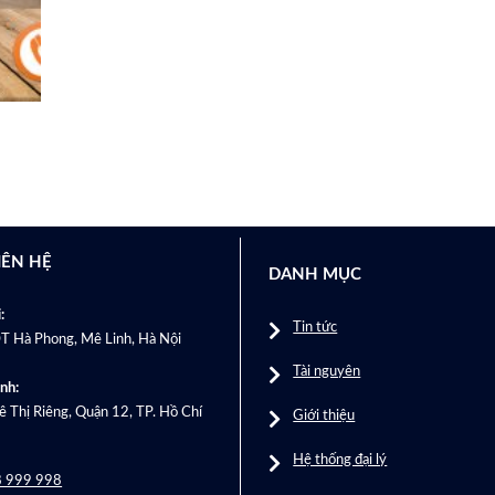
IÊN HỆ
DANH MỤC
:
Tin tức
T Hà Phong, Mê Linh, Hà Nội
Tài nguyên
nh:
 Thị Riêng, Quận 12, TP. Hồ Chí
Giới thiệu
Hệ thống đại lý
 999 998