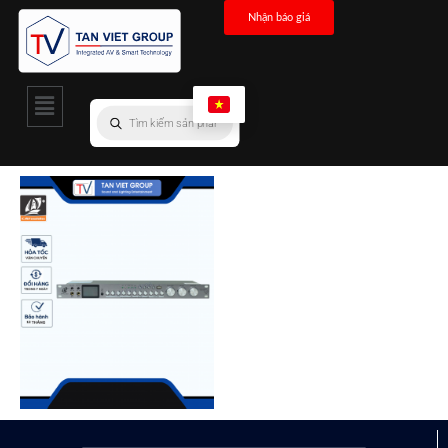
Nhận báo giá
VANG CƠ
Vang Cơ CAF X4