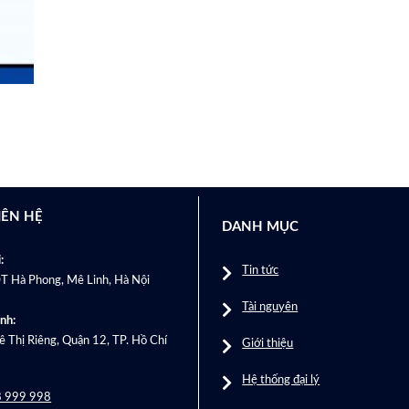
IÊN HỆ
DANH MỤC
:
Tin tức
T Hà Phong, Mê Linh, Hà Nội
Tài nguyên
nh:
 Thị Riêng, Quận 12, TP. Hồ Chí
Giới thiệu
Hệ thống đại lý
 999 998