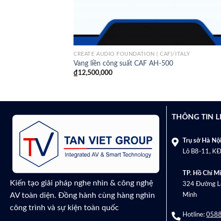
CREATE AUDIO FOUNDATION ( CAF)/ITALY
Vang liền công suất CAF AH-500
₫
12,500,000
THÔNG TIN L
Trụ sở Hà Nội
Lô B8-11, KĐ
TP. Hồ Chí Mi
Kiến tạo giải pháp nghe nhìn & công nghệ
324 Đường Lê
AV toàn diện. Đồng hành cùng hàng nghìn
Minh
công trình và sự kiện toàn quốc
Hotline:
0588