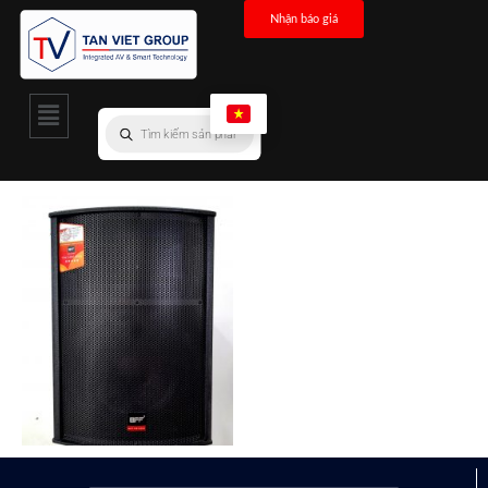
Nhận báo giá
BFF - USA
Loa BFF PS12H