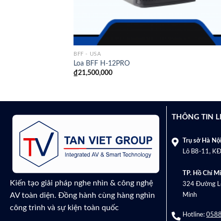
BFF - USA
Loa BFF H-12PRO
₫
21,500,000
THÔNG TIN L
Trụ sở Hà Nội
Lô B8-11, KĐ
TP. Hồ Chí Mi
Kiến tạo giải pháp nghe nhìn & công nghệ
324 Đường Lê
AV toàn diện. Đồng hành cùng hàng nghìn
Minh
công trình và sự kiện toàn quốc
Hotline:
0588