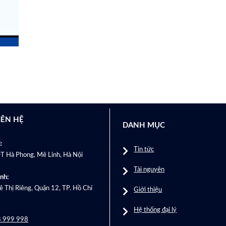
IÊN HỆ
DANH MỤC
:
Tin tức
T Hà Phong, Mê Linh, Hà Nội
Tài nguyên
nh:
 Thị Riêng, Quận 12, TP. Hồ Chí
Giới thiệu
Hệ thống đại lý
 999 998