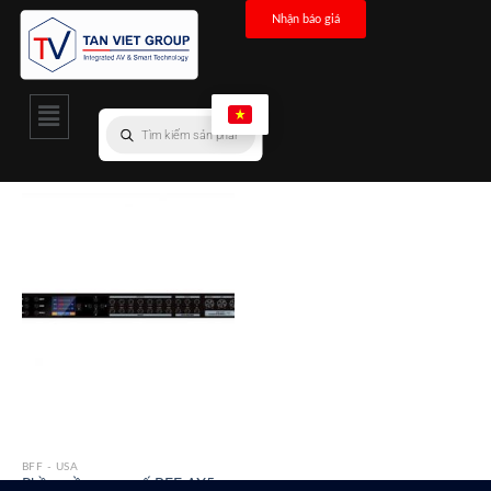
Nhận báo giá
BFF - USA
Phần mềm vang số BFF AX5